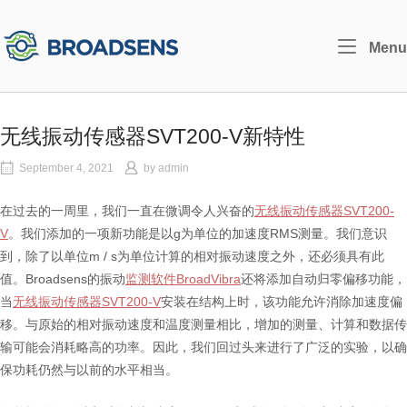
Skip
to
Home
Menu
content
无线振动传感器SVT200-V新特性
September 4, 2021
by
admin
在过去的一周里，我们一直在微调令人兴奋的
无线振动传感器SVT200-
V
。我们添加的一项新功能是以g为单位的加速度RMS测量。我们意识
到，除了以单位m / s为单位计算的相对振动速度之外，还必须具有此
值。Broadsens的振动
监测软件BroadVibra
还将添加自动归零偏移功能，
当
无线振动传感器SVT200-V
安装在结构上时，该功能允许消除加速度偏
移。与原始的相对振动速度和温度测量相比，增加的测量、计算和数据传
输可能会消耗略高的功率。因此，我们回过头来进行了广泛的实验，以确
保功耗仍然与以前的水平相当。