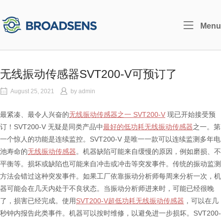
Skip
to
Home
Menu
content
无线振动传感器SVT200-V可预订了
August 25, 2021
by
admin
最紧凑、最令人兴奋的
无线振动传感器之一 SVT200-V
现已开始接受预
订！SVT200-V 无疑是同类产品中
最好的低功耗无线振动传感器
之一。第
一个惊人的功能是连续监控。SVT200-V 是唯一一款可以连续监测多年电
池寿命的
无线振动传感器
。机器缺陷可能来自缓慢的原因，例如磨损、不
平衡等。损坏或缺陷也可能来自冲击或冲击等突发事件。传统的振动监测
方法会错过这种突发事件。如果工厂依靠振动分析师每周来分析一次，机
器可能会在几天内处于不良状态。当振动分析师进来时，可能已经很晚
了，损害已经完成。使用
SVT200-V超低功耗无线振动传感器
，可以在几
秒钟内报告此类事件。机器可以按时维修，以避免进一步损坏。SVT200-