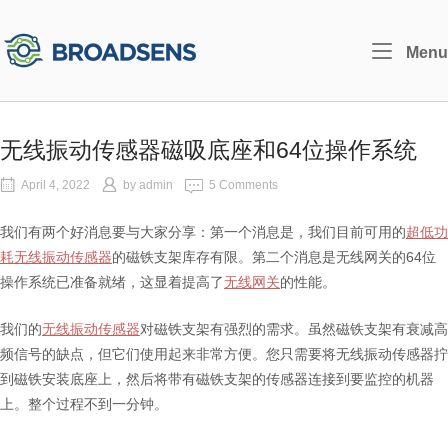
Skip
to
Home
Menu
content
无线振动传感器磁吸底座和64位操作系统
April 4, 2022
by
admin
5 Comments
我们有两个好消息要与大家分享：第一个消息是，我们目前可用的
超低功
耗无线振动传感器
的磁铁支架库存有限。第二个消息是无线网关的64位
操作系统已准备就绪，这显着提高了
无线网关
的性能。
我们的
无线振动传感器
对磁铁支架有强烈的需求。虽然磁铁支架有衰减高
频信号的缺点，但它们使用起来非常方便。您只需要将无线振动传感器拧
到磁铁安装底座上，然后将带有磁铁支架的传感器连接到要监控的机器
上。整个过程不到一分钟。