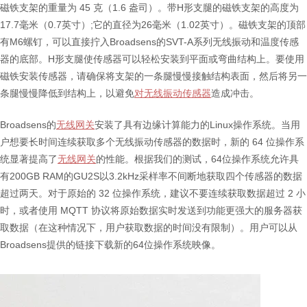
磁铁支架的重量为 45 克（1.6 盎司）。带H形支腿的磁铁支架的高度为
17.7毫米（0.7英寸）;它的直径为26毫米（1.02英寸）。磁铁支架的顶部
有M6螺钉，可以直接拧入Broadsens的SVT-A系列无线振动和温度传感
器的底部。H形支腿使传感器可以轻松安装到平面或弯曲结构上。要使用
磁铁安装传感器，请确保将支架的一条腿慢慢接触结构表面，然后将另一
条腿慢慢降低到结构上，以避免
对无线振动传感器
造成冲击。
Broadsens的
无线网关
安装了具有边缘计算能力的Linux操作系统。当用
户想要长时间连续获取多个无线振动传感器的数据时，新的 64 位操作系
统显著提高了
无线网关
的性能。根据我们的测试，64位操作系统允许具
有200GB RAM的GU2S以3.2kHz采样率不间断地获取四个传感器的数据
超过两天。对于原始的 32 位操作系统，建议不要连续获取数据超过 2 小
时，或者使用 MQTT 协议将原始数据实时发送到功能更强大的服务器获
取数据（在这种情况下，用户获取数据的时间没有限制）。用户可以从
Broadsens提供的链接下载新的64位操作系统映像。