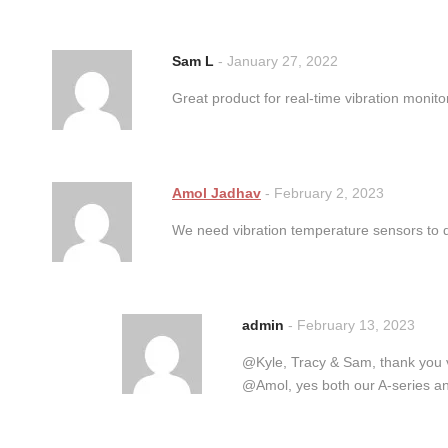
Sam L
-
January 27, 2022
Great product for real-time vibration monit
Amol Jadhav
-
February 2, 2023
We need vibration temperature sensors to de
admin
-
February 13, 2023
@Kyle, Tracy & Sam, thank you 
@Amol, yes both our A-series and