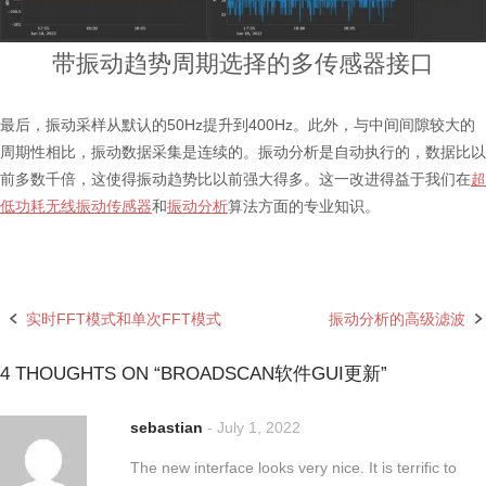
带振动趋势周期选择的多传感器接口
最后，振动采样从默认的50Hz提升到400Hz。此外，与中间间隙较大的
周期性相比，振动数据采集是连续的。振动分析是自动执行的，数据比以
前多数千倍，这使得振动趋势比以前强大得多。这一改进得益于我们在
超
低功耗无线振动传感器
和
振动分析
算法方面的专业知识。
实时FFT模式和单次FFT模式
振动分析的高级滤波
Post
navigation
4 THOUGHTS ON “
BROADSCAN软件GUI更新
”
sebastian
-
July 1, 2022
The new interface looks very nice. It is terrific to