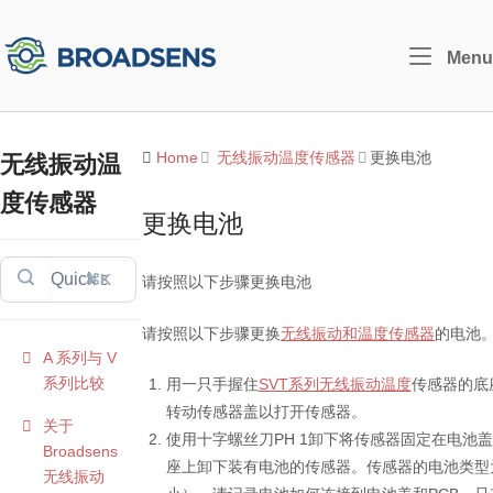
Skip
to
Home
Menu
content
Home
无线振动温度传感器
更换电池
无线振动温
度传感器
更换电池
⌘K
请按照以下步骤更换电池
请按照以下步骤更换
无线振动和温度传感器
的电池
A 系列与 V
系列比较
用一只手握住
SVT系列无线振动温度
传感器的底
转动传感器盖以打开传感器。
关于
使用十字螺丝刀PH 1卸下将传感器固定在电池
Broadsens
座上卸下装有电池的传感器。传感器的电池类型为 14
无线振动