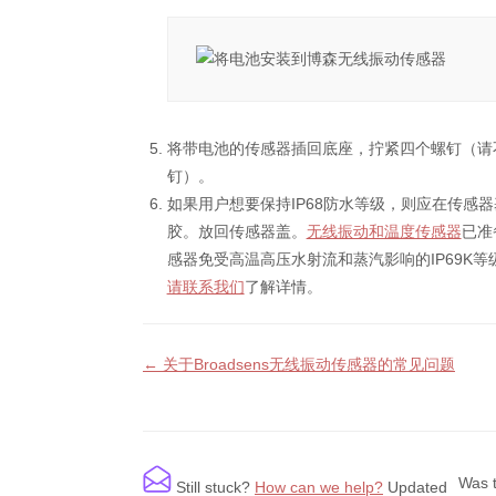
将带电池的传感器插回底座，拧紧四个螺钉（请
钉）。
如果用户想要保持IP68防水等级，则应在传感
胶。放回传感器盖。
无线振动和温度传感器
已准
感器免受高温高压水射流和蒸汽影响的IP69K
请联系我们
了解详情。
← 关于Broadsens无线振动传感器的常见问题
Doc
navigation
Was t
Still stuck?
How can we help?
Updated